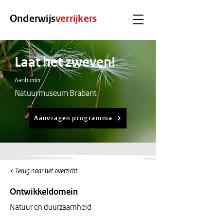
Onderwijs
verrijkers
Laat het zweven!
Aanbieder
Natuurmuseum Brabant
Aanvragen programma
< Terug naar het overzicht
Ontwikkeldomein
Natuur en duurzaamheid