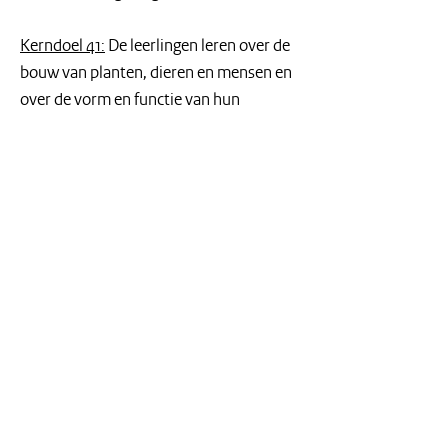
Kerndoel 41:
 De leerlingen leren over de 
bouw van planten, dieren en mensen en 
over de vorm en functie van hun 
onderdelen.
Contactgegevens
Klik hier
 voor het voor het aanvragen 
van dit programma. Voor vragen over de 
inhoud van het programma kan contact 
worden opgenomen  met: 
educatie@natuurmuseumbrabant.nl